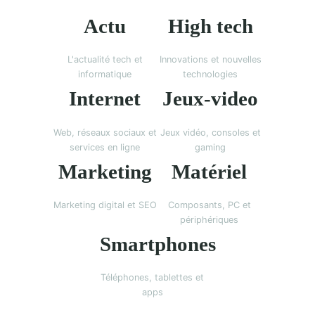
Actu
High tech
L'actualité tech et
Innovations et nouvelles
informatique
technologies
Internet
Jeux-video
Web, réseaux sociaux et
Jeux vidéo, consoles et
services en ligne
gaming
Marketing
Matériel
Marketing digital et SEO
Composants, PC et
périphériques
Smartphones
Téléphones, tablettes et
apps