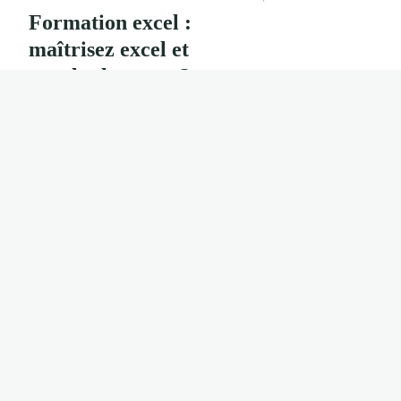
Formation excel :
maîtrisez excel et
google sheets en 3
mois
22/07/2026 11:34
9 min
INTERNET
Les effets d'un
temps de
chargement élevé
sur la rétention des
utilisateurs
29 août 2024
7 min
INTERNET
Quelles sont les