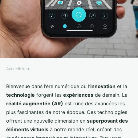
Accueil
›
Actu
ACTU
Comment développer une
Bienvenue dans l’ère numérique où l’
innovation
et la
technologie
forgent les
expériences
de demain. La
application mobile avec des
réalité augmentée (AR)
est l’une des avancées les
fonctionnalités de réalité
plus fascinantes de notre époque. Ces technologies
augmentée (AR)?
offrent une nouvelle dimension en
superposant des
éléments virtuels
à notre monde réel, créant des
Marie
•
29 août 2024
•
6 min de lecture