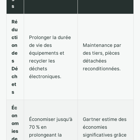
s
Ré
du
cti
Prolonger la durée
on
de vie des
Maintenance par
de
équipements et
des tiers, pièces
s
recycler les
détachées
Dé
déchets
reconditionnées.
ch
électroniques.
et
s
Éc
on
Économiser jusqu'à
Gartner estime des
om
70 % en
économies
ies
prolongeant la
significatives grâce
de