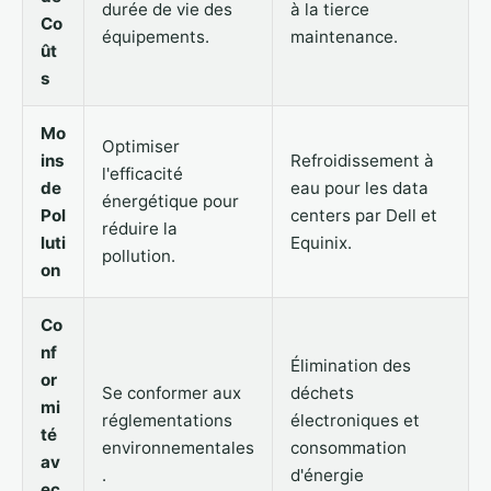
durée de vie des
à la tierce
Co
équipements.
maintenance.
ût
s
Mo
Optimiser
ins
Refroidissement à
l'efficacité
de
eau pour les data
énergétique pour
Pol
centers par Dell et
réduire la
luti
Equinix.
pollution.
on
Co
nf
Élimination des
or
Se conformer aux
déchets
mi
réglementations
électroniques et
té
environnementales
consommation
av
.
d'énergie
ec