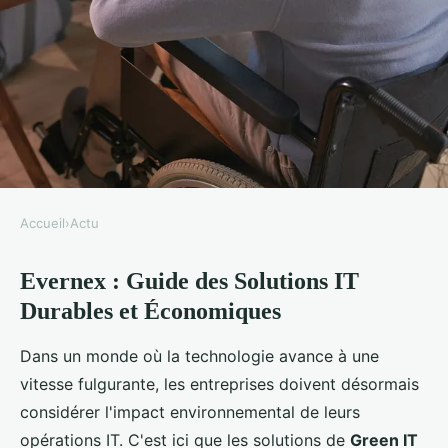
Accueil
›
Actu
ACTU
Evernex : Guide des Solutions IT
Evernex : guide des solutions it
Durables et Économiques
durables et économiques
Dans un monde où la technologie avance à une
Marie
•
12 décembre 2024
•
5 min de lecture
vitesse fulgurante, les entreprises doivent désormais
considérer l'impact environnemental de leurs
opérations IT. C'est ici que les solutions de
Green IT